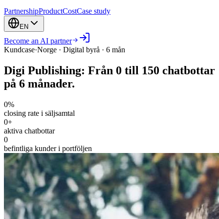
Partnership
Product
Cost
Case study
EN
Become an AI partner
Kundcase
·
Norge · Digital byrå · 6 mån
Digi Publishing: Från 0 till
150 chatbottar
på 6 månader.
0
%
closing rate i säljsamtal
0
+
aktiva chatbottar
0
befintliga kunder i portföljen