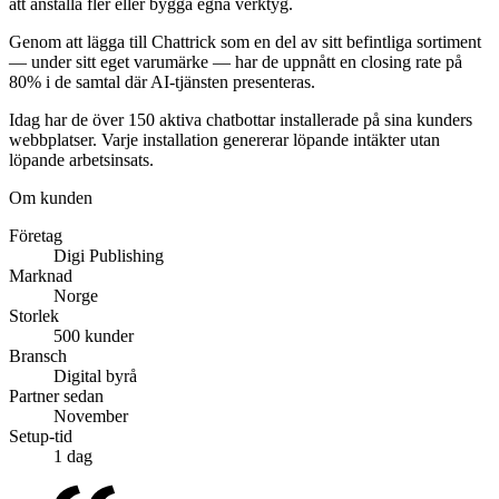
att anställa fler eller bygga egna verktyg.
Genom att lägga till Chattrick som en del av sitt befintliga sortiment
— under sitt eget varumärke — har de uppnått en closing rate på
80%
i de samtal där AI-tjänsten presenteras.
Idag har de över 150 aktiva chatbottar installerade på sina kunders
webbplatser. Varje installation genererar löpande intäkter utan
löpande arbetsinsats.
Om kunden
Företag
Digi Publishing
Marknad
Norge
Storlek
500 kunder
Bransch
Digital byrå
Partner sedan
November
Setup-tid
1 dag